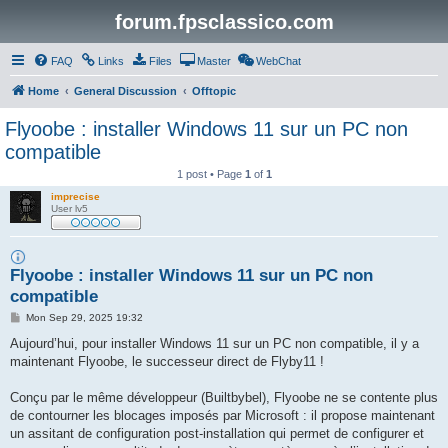
forum.fpsclassico.com
FAQ
Links
Files
Master
WebChat
Home
General Discussion
Offtopic
Flyoobe : installer Windows 11 sur un PC non
compatible
1 post • Page
1
of
1
imprecise
User lv5
Flyoobe : installer Windows 11 sur un PC non
compatible
P
Mon Sep 29, 2025 19:32
o
s
Aujourd’hui, pour installer Windows 11 sur un PC non compatible, il y a
t
maintenant Flyoobe, le successeur direct de Flyby11 !
Conçu par le même développeur (Builtbybel), Flyoobe ne se contente plus
de contourner les blocages imposés par Microsoft : il propose maintenant
un assitant de configuration post-installation qui permet de configurer et