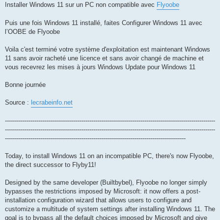
Installer Windows 11 sur un PC non compatible avec
Flyoobe
Puis une fois Windows 11 installé, faites Configurer Windows 11 avec
l’OOBE de Flyoobe
Voila c'est terminé votre système d'exploitation est maintenant Windows
11 sans avoir racheté une licence et sans avoir changé de machine et
vous recevrez les mises à jours Windows Update pour Windows 11
Bonne journée
Source :
lecrabeinfo.net
-----------------------------------------------------------------------------------------------------------
-----------------------------------------------------------------------------------------------------------
--------------------------------------------------------------------------------------------
Today, to install Windows 11 on an incompatible PC, there's now Flyoobe,
the direct successor to Flyby11!
Designed by the same developer (Builtbybel), Flyoobe no longer simply
bypasses the restrictions imposed by Microsoft: it now offers a post-
installation configuration wizard that allows users to configure and
customize a multitude of system settings after installing Windows 11. The
goal is to bypass all the default choices imposed by Microsoft and give