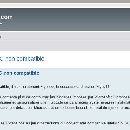
o.com
y.
t
PC non compatible
PC non compatible
tible, il y a maintenant Flyoobe, le successeur direct de Flyby11 !
 contente plus de contourner les blocages imposés par Microsoft : il propos
onfigurer et personnaliser une multitude de paramètres système après l’install
posés par défaut par Microsoft et de redonner le contrôle total du système aux 
 les Extensions au jeu d'instructions qui doivent être compatible Intel® SSE4.