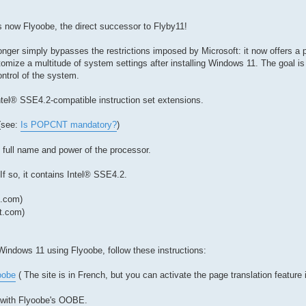
s now Flyoobe, the direct successor to Flyby11!
nger simply bypasses the restrictions imposed by Microsoft: it now offers a po
tomize a multitude of system settings after installing Windows 11. The goal is
ontrol of the system.
Intel® SSE4.2-compatible instruction set extensions.
(see:
Is POPCNT mandatory?
)
full name and power of the processor.
If so, it contains Intel® SSE4.2.
t.com)
t.com)
indows 11 using Flyoobe, follow these instructions:
oobe
( The site is in French, but you can activate the page translation feature
 with Flyoobe's OOBE.