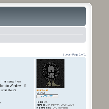
1 post • Page
1
of
1
e maintenant un
ation de Windows 11.
utilisateurs.
imprecise
User lv5
Posts:
347
2
Joined:
Mon May 04, 2020 17:30
in-game nick:
-OfC-imprecise