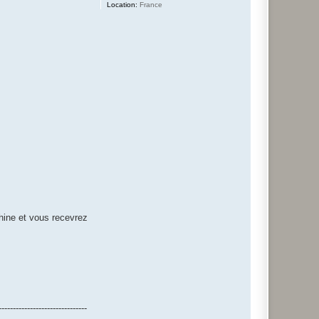
Location:
France
hine et vous recevrez
-------------------------------