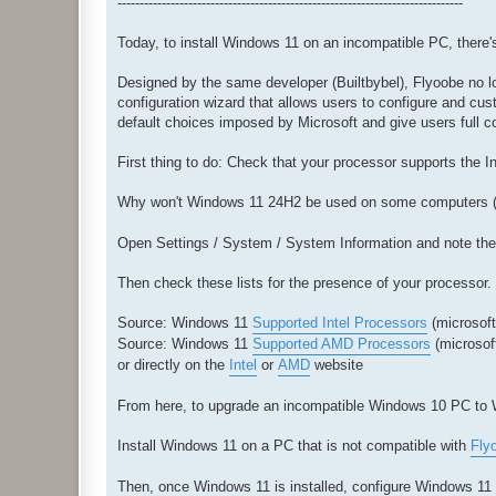
------------------------------------------------------------------------------
Today, to install Windows 11 on an incompatible PC, there'
Designed by the same developer (Builtbybel), Flyoobe no lo
configuration wizard that allows users to configure and cus
default choices imposed by Microsoft and give users full c
First thing to do: Check that your processor supports the 
Why won't Windows 11 24H2 be used on some computers 
Open Settings / System / System Information and note the 
Then check these lists for the presence of your processor. 
Source: Windows 11
Supported Intel Processors
(microsof
Source: Windows 11
Supported AMD Processors
(microsof
or directly on the
Intel
or
AMD
website
From here, to upgrade an incompatible Windows 10 PC to W
Install Windows 11 on a PC that is not compatible with
Fly
Then, once Windows 11 is installed, configure Windows 11