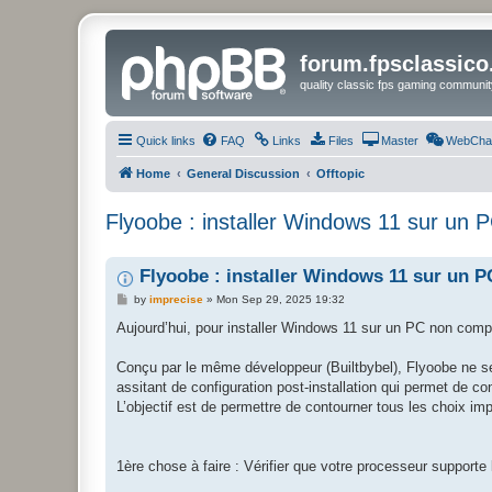
forum.fpsclassic
quality classic fps gaming communit
Quick links
FAQ
Links
Files
Master
WebCha
Home
General Discussion
Offtopic
Flyoobe : installer Windows 11 sur un 
Flyoobe : installer Windows 11 sur un 
P
by
imprecise
»
Mon Sep 29, 2025 19:32
o
s
Aujourd’hui, pour installer Windows 11 sur un PC non compa
t
Conçu par le même développeur (Builtbybel), Flyoobe ne se
assitant de configuration post-installation qui permet de c
L’objectif est de permettre de contourner tous les choix im
1ère chose à faire : Vérifier que votre processeur supporte