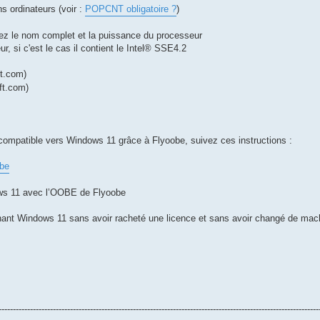
s ordinateurs (voir :
POPCNT obligatoire ?
)
ez le nom complet et la puissance du processeur
r, si c'est le cas il contient le Intel® SSE4.2
t.com)
ft.com)
compatible vers Windows 11 grâce à Flyoobe, suivez ces instructions :
be
dows 11 avec l’OOBE de Flyoobe
tenant Windows 11 sans avoir racheté une licence et sans avoir changé de mac
----------------------------------------------------------------------------------------------------------------