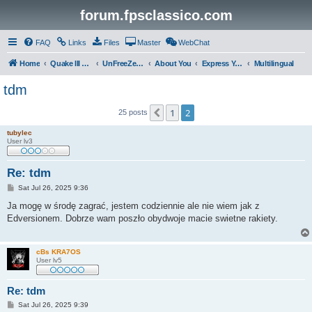
forum.fpsclassico.com
FAQ
Links
Files
Master
WebChat
Home
Quake III Arena
UnFreeZe/FreeFUn/glacius Game Servers
About You
Express Yourself
Multilingual
tdm
1
2
Previous
25 posts
tubylec
User lv3
Re: tdm
P
Sat Jul 26, 2025 9:36
o
s
Ja mogę w środę zagrać, jestem codziennie ale nie wiem jak z
t
Edversionem. Dobrze wam poszło obydwoje macie swietne rakiety.
cBs KRA7OS
User lv5
Re: tdm
P
Sat Jul 26, 2025 9:39