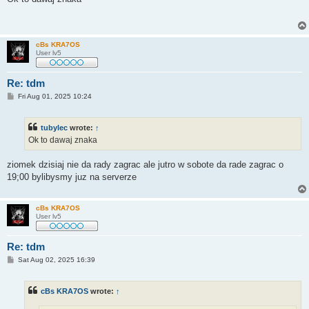
t
cBs KRA7OS
User lv5
Re: tdm
P
Fri Aug 01, 2025 10:24
o
s
t
tubylec
wrote:
↑
Ok to dawaj znaka
ziomek dzisiaj nie da rady zagrac ale jutro w sobote da rade zagrac o
19;00 bylibysmy juz na serverze
cBs KRA7OS
User lv5
Re: tdm
P
Sat Aug 02, 2025 16:39
o
s
t
cBs KRA7OS
wrote:
↑