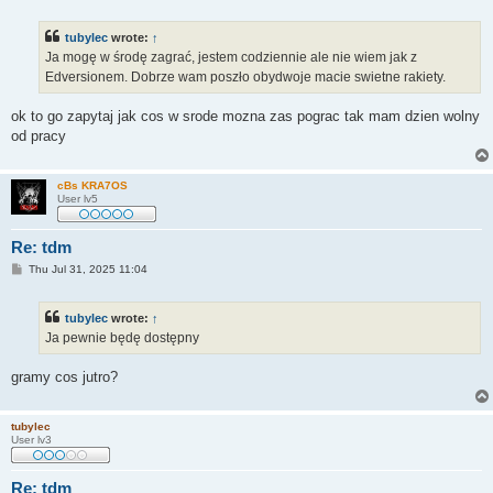
o
s
t
tubylec
wrote:
↑
Ja mogę w środę zagrać, jestem codziennie ale nie wiem jak z
Edversionem. Dobrze wam poszło obydwoje macie swietne rakiety.
ok to go zapytaj jak cos w srode mozna zas pograc tak mam dzien wolny
od pracy
cBs KRA7OS
User lv5
Re: tdm
P
Thu Jul 31, 2025 11:04
o
s
t
tubylec
wrote:
↑
Ja pewnie będę dostępny
gramy cos jutro?
tubylec
User lv3
Re: tdm