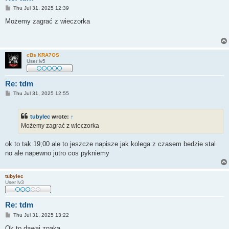
P
Thu Jul 31, 2025 12:39
o
s
Możemy zagrać z wieczorka
t
cBs KRA7OS
User lv5
Re: tdm
P
Thu Jul 31, 2025 12:55
o
s
t
tubylec
wrote:
↑
Możemy zagrać z wieczorka
ok to tak 19;00 ale to jeszcze napisze jak kolega z czasem bedzie stal
no ale napewno jutro cos pykniemy
tubylec
User lv3
Re: tdm
P
Thu Jul 31, 2025 13:22
o
s
Ok to dawaj znaka