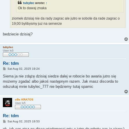
tubylec
wrote:
↑
Ok to dawaj znaka
ziomek dzisiaj nie da rady zagrac ale jutro w sobote da rade zagrac o
19;00 bylibysmy juz na serverze
bedziecie dzisiaj?
tubylec
User lv3
Re: tdm
P
Sat Aug 02, 2025 19:24
o
s
Siema ja nie zdążę dzisiaj siedze dalej w robocie bo awaria jutro się
t
możemy zgadać albo jakoś następnym razem. Jak masz discorda to
odszukaj mnie tubylec_777 nie będziemy tutaj spamic
cBs KRA7OS
User lv5
Re: tdm
P
Sat Aug 02, 2025 19:53
o
s
ok, jak cos pisz na disco wiadomosci priv a jutro do roboty zas ja cisne:)