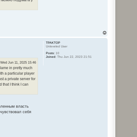
T
o
p
TPAKTOP
Unleveled User
Posts:
10
Joined:
Thu Jun 22, 2023 21:51
Wed Jun 11, 2025 15:46
 blame in pretty much
ith a particular player
st a private server for
that I think I can
деленным власть
очувствовал себя