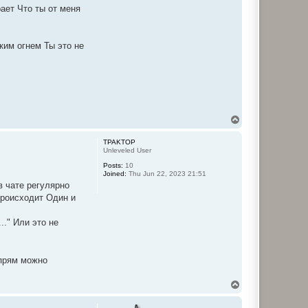
рает Что ты от меня
ким огнем Ты это не
T
o
p
TPAKTOP
Unleveled User
Posts:
10
Joined:
Thu Jun 22, 2023 21:51
в чате регулярно
происходит Один и
.." Или это не
прям можно
T
o
p