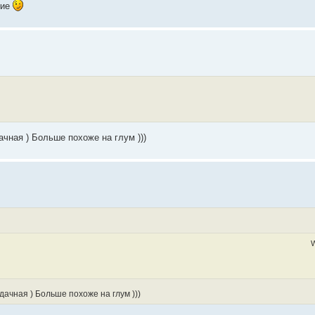
ние
чная ) Больше похоже на глум )))
W
ачная ) Больше похоже на глум )))