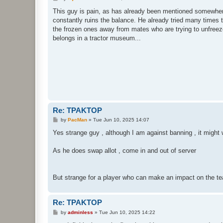
o
s
This guy is pain, as has already been mentioned somewher
t
constantly ruins the balance. He already tried many times 
the frozen ones away from mates who are trying to unfreeze
belongs in a tractor museum...
Re: TPAKTOP
P
by
PacMan
»
Tue Jun 10, 2025 14:07
o
s
Yes strange guy , although I am against banning , it might
t
As he does swap allot , come in and out of server
But strange for a player who can make an impact on the t
Re: TPAKTOP
P
by
adminless
»
Tue Jun 10, 2025 14:22
o