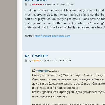
P
by
adminless
»
Wed Jun 11, 2025 15:46
o
s
if I did not understand wrong I believe that you just start
t
much everyone else. as I wrote I believe this is not the firs
particular player as you're trying to make it look now. as fo
just a private server for that matter) so what you're writin
understand that I think I can probably unban you in a few day
contact:
https://contact.fpsclassico.com
Re: TPAKTOP
P
by
PacMan
»
Wed Jun 11, 2025 15:59
o
s
t
TPAKTOP
wrote:
↑
Пользуясь моментом ) Мысли в слух .. А как же преду
Одно дело за регулярное какое то поведение бан и т
друга в игре Думаю это на много серьёзнее ) Опять ж
игрок меняющий ник избегая бана )
Кстати @adminless игрок @jutuli даже умудрился тут ме
и мои чувства не задеты ))
Возвращаясь к моей теме На сервер было единицы л