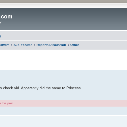
o.com
y.
t
ervers
Sub-Forums
Reports Discussion
Other
s check vid. Apparently did the same to Princess.
 this post.