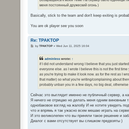
меня постоянный дружеский огонь )
Basically, stick to the team and don't keep exiting is prob
You are ok player see you soon
Re: TPAKTOP
P
by
TPAKTOP
»
Wed Jun 11, 2025 16:04
o
s
t
adminless
wrote:
↑
if I did not understand wrong I believe that you just star
everyone else. as I wrote I believe this is not the first tim
as you're trying to make it look now. as for the rest as I w
that matter) so what you're writing/complaining about the
probably unban you in a few days, no big deal, otherwise if 
Сейчас это выглядит именно не публичный сервер, а ка
Я ничего не отрицаю но делать меня одним виновным т
однобаковое взгляд на жалобу И не хотите увидеть по
что и впрямь я так ужасно всем мешаю играть на серве
И это великолепен что вы приняли такое решение и заб
Диалог с вами отсутствует вы слишком предвзяты )