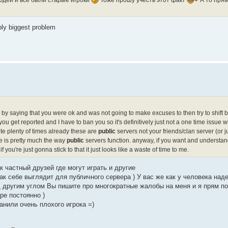
ably biggest problem
ted by saying that you were ok and was not going to make excuses to then try to shift
e you get reported and I have to ban you so it's definitively just not a one time issue w
rote plenty of times already these are
public
servers not your friends/clan server (or ju
re is pretty much the way
public
servers function. anyway, if you want and understand 
you're just gonna stick to that it just looks like a waste of time to me.
к частный друзей где могут играть и другие
ак себе выглядит для публичного сервера ) У вас же как у человека на
д другим углом Вы пишите про многократные жалобы на меня и я прям п
ре постоянно )
анили очень плохого игрока =)