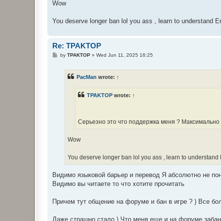
Wow
You deserve longer ban lol you ass , learn to understand E
Re: TPAKTOP
P
by
TPAKTOP
»
Wed Jun 11, 2025 16:25
o
s
t
PacMan
wrote:
↑
TPAKTOP
wrote:
↑
Серьезно это что поддержка меня ? Максимально н
Wow
You deserve longer ban lol you ass , learn to understand
Видимо языковой барьер и перевод Я абсолютно не по
Видимо вы читаете то что хотите прочитать
Причем тут общение на форуме и бан в игре ? ) Все б
Даже страшно стало ) Что меня еще и на форуме забаня