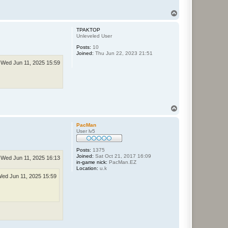
T
o
p
TPAKTOP
Unleveled User
Posts:
10
Joined:
Thu Jun 22, 2023 21:51
Wed Jun 11, 2025 15:59
T
o
p
PacMan
User lv5
Posts:
1375
Joined:
Sat Oct 21, 2017 16:09
Wed Jun 11, 2025 16:13
in-game nick:
PacMan.EZ
Location:
u.k
ed Jun 11, 2025 15:59