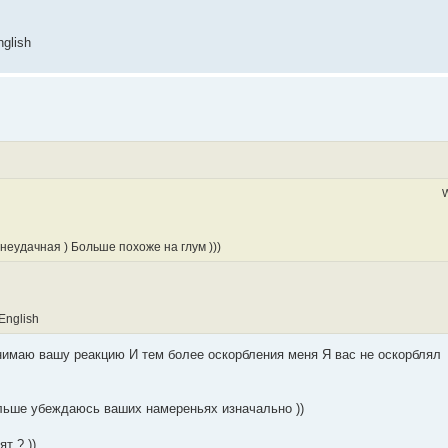
nglish
W
еудачная ) Больше похоже на глум )))
 English
нимаю вашу реакцию И тем более оскорбления меня Я вас не оскорблял
ольше убеждаюсь ваших намереньях изначально ))
т ? ))