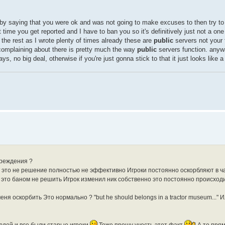
ed by saying that you were ok and was not going to make excuses to then try to 
t time you get reported and I have to ban you so it's definitively just not a one
r the rest as I wrote plenty of times already these are
public
servers not your f
g/complaining about there is pretty much the way
public
servers function. anyw
s, no big deal, otherwise if you're just gonna stick to that it just looks like 
преждения ?
о это не решение полностью не эффективно Игроки постоянно оскорбляют в ч
е это баном не решить Игрок изменил ник собственно это постоянно происход
ня оскорбить Это нормально ? "but he should belongs in a tractor museum..." 
юдей и все были старые игроки
Тоже прошу учесть этот факт
А то прям