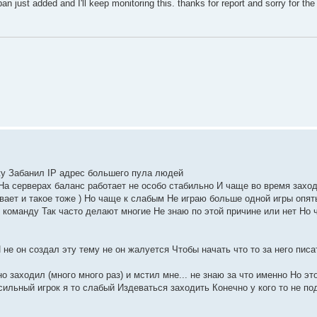
 ban just added and I'll keep monitoring this. thanks for report and sorry for th
жу Забанил IP адрес большего пула людей
 На серверах баланс работает не особо стабильно И чаще во время заход
ает и такое тоже ) Но чаще к слабым Не играю больше одной игры опят
 команду Так часто делают многие Не знаю по этой причине или нет Но 
И не он создал эту тему не он жалуется Чтобы начать что то за него пис
о заходил (много много раз) и мстил мне... не знаю за что именно Но эт
сильный игрок я то слабый Издеваться заходить Конечно у кого то не по