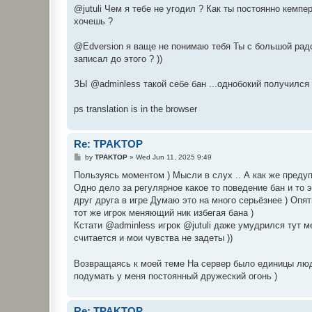
@jutuli Чем я тебе не угодил ? Как ты постоянно кемпе
хочешь ?
@Edversion я ваще не понимаю тебя Ты с большой радо
записал до этого ? ))
ЗЫ @adminless такой себе бан ...однобокий получился )
ps translation is in the browser
Re: TPAKTOP
P
by
TPAKTOP
»
Wed Jun 11, 2025 9:49
o
s
Пользуясь моментом ) Мысли в слух .. А как же преду
t
Одно дело за регулярное какое то поведение бан и то
друг друга в игре Думаю это на много серьёзнее ) Опя
тот же игрок меняющий ник избегая бана )
Кстати @adminless игрок @jutuli даже умудрился тут мен
считается и мои чувства не задеты ))
Возвращаясь к моей теме На сервер было единицы люд
подумать у меня постоянный дружеский огонь )
Re: TPAKTOP