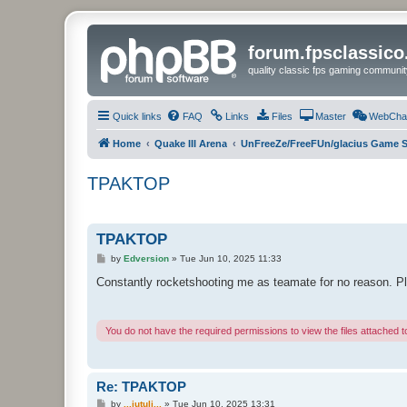
forum.fpsclassic
quality classic fps gaming communit
Quick links
FAQ
Links
Files
Master
WebCha
Home
Quake III Arena
UnFreeZe/FreeFUn/glacius Game S
TPAKTOP
TPAKTOP
P
by
Edversion
»
Tue Jun 10, 2025 11:33
o
s
Constantly rocketshooting me as teamate for no reason. Pl
t
You do not have the required permissions to view the files attached to
Re: TPAKTOP
P
by
...jutuli...
»
Tue Jun 10, 2025 13:31