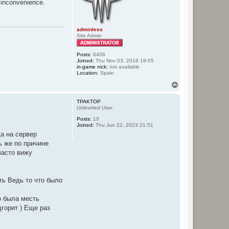
e inconvenience.
adminless
Site Admin
Posts:
6408
Joined:
Thu Nov 03, 2016 19:05
in-game nick:
not available
Location:
Spain
T
o
p
TPAKTOP
Unleveled User
Posts:
10
Joined:
Thu Jun 22, 2023 21:51
а на сервер
ь же по причине
часто вижу
ать Ведь то что было
о была месть
дгорит ) Еще раз