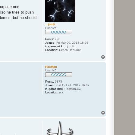
purpose and
lso he tries to push
 demos, but he should
...jutuli...
User lv5
Posts:
290
Joined:
Fri Mar 09, 2018 18:26
in-game nick:
...jutuli...
Location:
Czech Republic
T
o
p
PacMan
User lv5
Posts:
1375
Joined:
Sat Oct 21, 2017 16:09
in-game nick:
PacMan.EZ
Location:
u.k
T
o
p