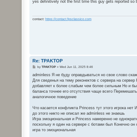
s
yes definitively not the first time this guy gets reported so
t
contact:
https://contact.fpsclassico.com
Re: TPAKTOP
P
by
TPAKTOP
»
Wed Jun 11, 2025 8:46
o
s
adminless Я не буду оправдываться но свое слово ска
t
Для сведенья на тему реконектов с сервера на сервер
добавляет к более слабым чем более сильным Но и быв
баланса точнее его отсутствия чаще всего Перемешать
аналогичное поведение
Что касается конфликта Princess тут этого игрока нет 
до этого никто не описал же adminless не знаешь
Игра эмоциональная и Princess намеренно не однократн
поскольку я один на сервере с ботами был Конечно он 
игра то эмоциональная