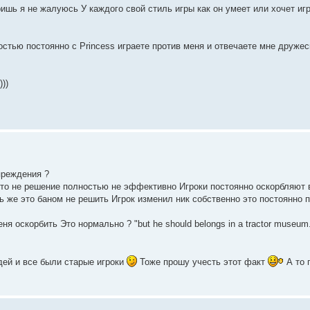
ришь я не жалуюсь У каждого свой стиль игры как он умеет или хочет иг
стью постоянно с Princess играете против меня и отвечаете мне дружес
))
преждения ?
 это не решение полностью не эффективно Игроки постоянно оскорбляют 
ть же это баном не решить Игрок изменил ник собственно это постоянно 
я оскорбить Это нормально ? "but he should belongs in a tractor museum.
ей и все были старые игроки
Тоже прошу учесть этот факт
А то 