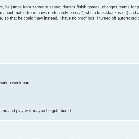
e, he jumps from server to server, doesn't finish games, changes teams for 
to shoot mates from thaws (fortunately on srv2, where knockback is off) and a
, so that he could thaw instead. I have no proof bcs. I turned off autorecord
 work a week ban
eams and play well maybe he gets bored