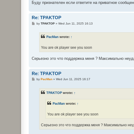
Буду признателен если ответите на приватное сообще
Re: TPAKTOP
P
by
TPAKTOP
»
Wed Jun 11, 2025 16:13
o
s
t
PacMan
wrote:
↑
You are ok player see you soon
Серьезно это что поддержка меня ? Максимально неуда
Re: TPAKTOP
P
by
PacMan
»
Wed Jun 11, 2025 16:17
o
s
t
TPAKTOP
wrote:
↑
PacMan
wrote:
↑
You are ok player see you soon
Серьезно это что поддержка меня ? Максимально неуд