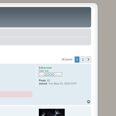
1
2
Next
28 posts
Edversion
User lv4
Posts:
92
Joined:
Tue May 23, 2023 9:57
T
o
p