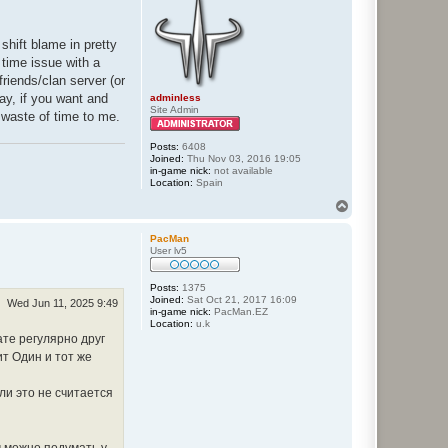
shift blame in pretty
 time issue with a
riends/clan server (or
ay, if you want and
adminless
Site Admin
a waste of time to me.
Posts:
6408
Joined:
Thu Nov 03, 2016 19:05
in-game nick:
not available
Location:
Spain
T
o
p
PacMan
User lv5
Posts:
1375
Joined:
Sat Oct 21, 2017 16:09
Wed Jun 11, 2025 9:49
in-game nick:
PacMan.EZ
Location:
u.k
ате регулярно друг
ит Один и тот же
Или это не считается
 можно подумать у