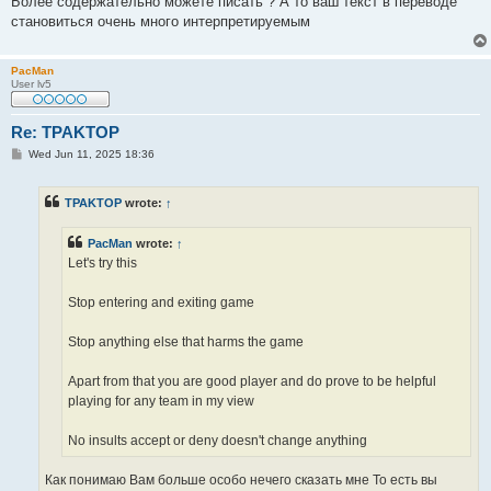
Более содержательно можете писать ? А то ваш текст в переводе
становиться очень много интерпретируемым
PacMan
User lv5
Re: TPAKTOP
P
Wed Jun 11, 2025 18:36
o
s
t
TPAKTOP
wrote:
↑
PacMan
wrote:
↑
Let's try this
Stop entering and exiting game
Stop anything else that harms the game
Apart from that you are good player and do prove to be helpful
playing for any team in my view
No insults accept or deny doesn't change anything
Как понимаю Вам больше особо нечего сказать мне То есть вы