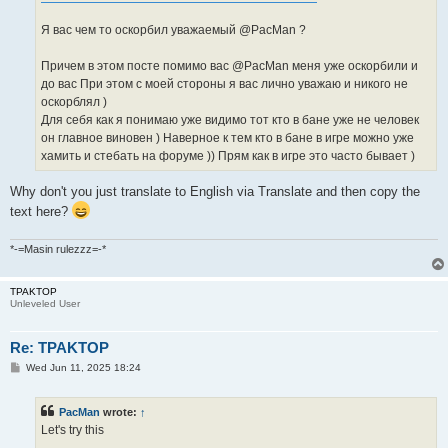
Я вас чем то оскорбил уважаемый @PacMan ?
Причем в этом посте помимо вас @PacMan меня уже оскорбили и
до вас При этом с моей стороны я вас лично уважаю и никого не
оскорблял )
Для себя как я понимаю уже видимо тот кто в бане уже не человек
он главное виновен ) Наверное к тем кто в бане в игре можно уже
хамить и стебать на форуме )) Прям как в игре это часто бывает )
Why don't you just translate to English via Translate and then copy the
text here?
*-=Masin rulezzz=-*
TPAKTOP
Unleveled User
Re: TPAKTOP
P
Wed Jun 11, 2025 18:24
o
s
t
PacMan
wrote:
↑
Let's try this