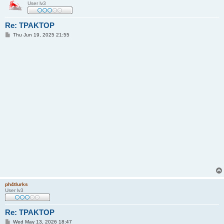
User lv3
Re: TPAKTOP
P
Thu Jun 19, 2025 21:55
o
s
t
ph4tlurks
User lv3
Re: TPAKTOP
P
Wed May 13, 2026 18:47