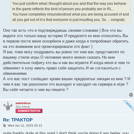
You just confirm what I thought about you and that the way you behave
in the game reflects the kind of person you probably are in RL...
You have completely misunderstood what you are being accused of and
all you get out of it is that everyone is just insulting you. So ... congratz.
Оно так есть что и подтверждаешь своими словами ) Все что вы
видите это только вашу историю И предвзято ко мне относитесь Вы
в первом посте меня оскорбили и даже когда я попробовал обратить
на это внимание все проигнорировали это факт )
Я вас тоже могу поздравить вы ровно тот кем вас представлял по
вашему стилю игры О человеке много можно сказать Но мне
действительно пофигу кто вы и как вы играете И когда меня в чем то
обвиняют я хочу иметь право себя защитить И не согласиться с
обвинениями
А что вас пост сообщает кроме ваших предвзятых эмоции ко мне ? И
чем я вас так разозлили что выходил и заходил на сервера в игре ?
Вы себя читаете о чем вы пишите ?
adminless
Site Admin
Re: TPAKTOP
P
Wed Jun 11, 2025 20:12
o
s
quite frankly dude at this point I don't think you're doing it any better. you