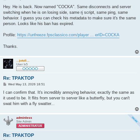
o
s
Hey. He is back. Now named "COCKA". Same disconnects and server
t
switching when he is on losing side, same rj script, same ping, same
behavior. I guess you can check his metadata to make sure it's the same
person. Looks like his ban has expired.
Profile:
https://unfreeze.fpsclassico.com/player ... erID=COCKA
Thanks.
...jutuli...
User lv5
Re: TPAKTOP
P
Wed May 13, 2026 18:51
o
s
I can confirm that. It's incredibly annoying behavior, exactly the same as
t
it used to be. It flits from server to server like a butterfly, but you can't
swat him with a fly swatter...
adminless
Site Admin
Re: TPAKTOP