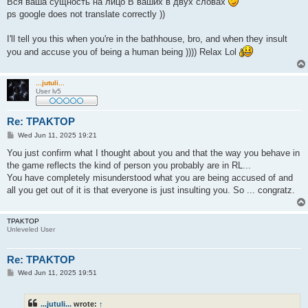
Вся ваша сущность на лицо В ваших в двух словах
ps google does not translate correctly ))
I'll tell you this when you're in the bathhouse, bro, and when they insult
you and accuse you of being a human being )))) Relax Lol
...jutuli...
User lv5
Re: TPAKTOP
P
Wed Jun 11, 2025 19:21
o
s
You just confirm what I thought about you and that the way you behave in
t
the game reflects the kind of person you probably are in RL...
You have completely misunderstood what you are being accused of and
all you get out of it is that everyone is just insulting you. So ... congratz.
TPAKTOP
Unleveled User
Re: TPAKTOP
P
Wed Jun 11, 2025 19:51
o
s
t
...jutuli...
wrote:
↑