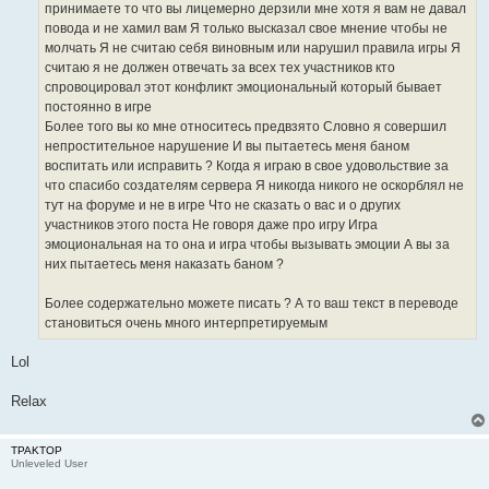
принимаете то что вы лицемерно дерзили мне хотя я вам не давал
повода и не хамил вам Я только высказал свое мнение чтобы не
молчать Я не считаю себя виновным или нарушил правила игры Я
считаю я не должен отвечать за всех тех участников кто
спровоцировал этот конфликт эмоциональный который бывает
постоянно в игре
Более того вы ко мне относитесь предвзято Словно я совершил
непростительное нарушение И вы пытаетесь меня баном
воспитать или исправить ? Когда я играю в свое удовольствие за
что спасибо создателям сервера Я никогда никого не оскорблял не
тут на форуме и не в игре Что не сказать о вас и о других
участников этого поста Не говоря даже про игру Игра
эмоциональная на то она и игра чтобы вызывать эмоции А вы за
них пытаетесь меня наказать баном ?
Более содержательно можете писать ? А то ваш текст в переводе
становиться очень много интерпретируемым
Lol
Relax
TPAKTOP
Unleveled User