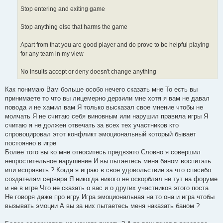
Stop entering and exiting game
Stop anything else that harms the game
Apart from that you are good player and do prove to be helpful playing
for any team in my view
No insults accept or deny doesn't change anything
Как понимаю Вам больше особо нечего сказать мне То есть вы
принимаете то что вы лицемерно дерзили мне хотя я вам не давал
повода и не хамил вам Я только высказал свое мнение чтобы не
молчать Я не считаю себя виновным или нарушил правила игры Я
считаю я не должен отвечать за всех тех участников кто
спровоцировал этот конфликт эмоциональный который бывает
постоянно в игре
Более того вы ко мне относитесь предвзято Словно я совершил
непростительное нарушение И вы пытаетесь меня баном воспитать
или исправить ? Когда я играю в свое удовольствие за что спасибо
создателям сервера Я никогда никого не оскорблял не тут на форуме
и не в игре Что не сказать о вас и о других участников этого поста
Не говоря даже про игру Игра эмоциональная на то она и игра чтобы
вызывать эмоции А вы за них пытаетесь меня наказать баном ?