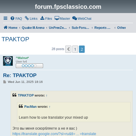
forum.fpsclassico.com
FAQ
Links
Files
Master
WebChat
Home
Quake III Arena
UnFreeZe/FreeFUn/glacius Game Servers
Sub-Forums
Reports Discussion
Other
TPAKTOP
1
2
Previous
28 posts
^Walnut*
User lv4
Re: TPAKTOP
P
Wed Jun 11, 2025 18:16
o
s
t
TPAKTOP
wrote:
↑
PacMan
wrote:
↑
Learn how to use translator your mixed up
Это вы меня оскорбляете а не я вас )
https://translate.google.com/?sl=ru&tl= ... =translate