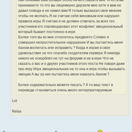
принимаете то что вы лицемерно дерзили мне хотя я вам не
давал повода и не хамил вам Я только высказал свое мнение
чтобы не молчать Я не считаю себя виновным или нарушил
правила игры Я считаю я не должен отвечать за всех тех
участников кто спровоцировал этот конфликт эмоциональный
который бывает постоянно в игре
Более того вы ко мне относитесь предвзято Словно я
совершил непростительное нарушение И вы пытаетесь меня
баном воспитать или исправить ? Когда я играю в свое
удовольствие за что спасибо создателям сервера Я никогда
никого не оскорблял не тут на форуме и не в игре Что не
сказать о вас и о других участников этого поста Не говоря даже
про игру Игра эмоциональная на то она и игра чтобы вызывать
эмоции А вы за них пытаетесь меня наказать баном ?
Более содержательно можете писать ? А то ваш текст в
переводе становиться очень много интерпретируемым
Lol
Relax