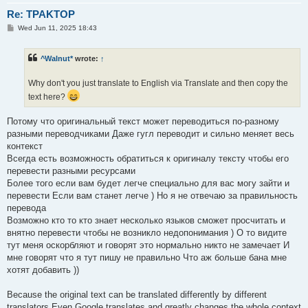
Re: TPAKTOP
P
Wed Jun 11, 2025 18:43
o
s
t
^Walnut*
wrote:
↑
Why don't you just translate to English via Translate and then copy the
text here?
Потому что оригинальный текст может переводиться по-разному
разными переводчиками Даже гугл переводит и сильно меняет весь
контекст
Всегда есть возможность обратиться к оригиналу тексту чтобы его
перевести разными ресурсами
Более того если вам будет легче специально для вас могу зайти и
перевести Если вам станет легче ) Но я не отвечаю за правильность
перевода
Возможно кто то кто знает несколько языков сможет просчитать и
внятно перевести чтобы не возникло недопонимания ) О то видите
тут меня оскорбляют и говорят это нормально никто не замечает И
мне говорят что я тут пишу не правильно Что аж больше бана мне
хотят добавить ))
Because the original text can be translated differently by different
translators Even Google translates and greatly changes the whole context