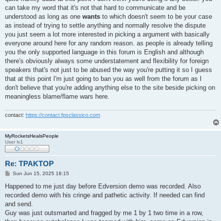
t
can take my word that it's not that hard to communicate and be
understood as long as one
wants
to which doesn't seem to be your case
as instead of trying to settle anything and normally resolve the dispute
you just seem a lot more interested in picking a argument with basically
everyone around here for any random reason. as people is already telling
you the only supported language in this forum is English and although
there's obviously always some understatement and flexibility for foreign
speakers that's not just to be abused the way you're putting it so I guess
that at this point I'm just going to ban you as well from the forum as I
don't believe that you're adding anything else to the site beside picking on
meaningless blame/flame wars here.
contact:
https://contact.fpsclassico.com
MyRocketsHealsPeople
User lv1
Re: TPAKTOP
P
Sun Jun 15, 2025 18:15
o
s
Happened to me just day before Edversion demo was recorded. Also
t
recorded demo with his cringe and pathetic activity. If needed can find
and send.
Guy was just outsmarted and fragged by me 1 by 1 two time in a row,