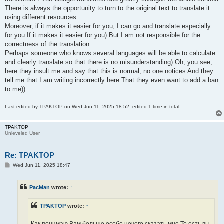
There is always the opportunity to turn to the original text to translate it
using different resources
Moreover, if it makes it easier for you, I can go and translate especially
for you If it makes it easier for you) But I am not responsible for the
correctness of the translation
Perhaps someone who knows several languages ​​will be able to calculate
and clearly translate so that there is no misunderstanding) Oh, you see,
here they insult me ​​and say that this is normal, no one notices And they
tell me that I am writing incorrectly here That they even want to add a ban
to me))
Last edited by
TPAKTOP
on Wed Jun 11, 2025 18:52, edited 1 time in total.
TPAKTOP
Unleveled User
Re: TPAKTOP
P
Wed Jun 11, 2025 18:47
o
s
t
PacMan
wrote:
↑
TPAKTOP
wrote:
↑
Как понимаю Вам больше особо нечего сказать мне То есть вы